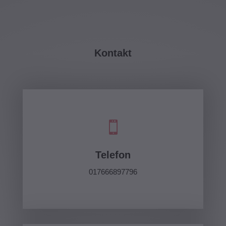
Kontakt

Telefon
017666897796